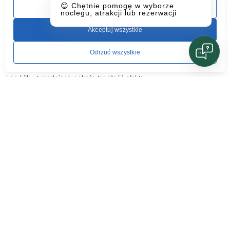
liczbowe i opinie.
😊 Chętnie pomogę w wyborze
Ustawienia
noclegu, atrakcji lub rezerwacji
Dzięki temu oddzielisz wrażenia od realnego wpływu. Dobierz
Akceptuj wszystkie
wskaźniki do celu wyjazdu. Jeśli celem była współpraca, mierz tempo
uzgodnień między działami. Jeśli chodziło o dobrostan, obserwuj
Odrzuć wszystkie
zgłaszane obciążenie i absencje. Krótkie ankiety po wydarzeniu
i po kilku tygodniach pokażą trwałość efektu.
Krótkie badanie satysfakcji i poczucia
przynależności.
Liczba oddolnych inicjatyw między zespołami.
Jakość spotkań projektowych według uczestników.
Retencja nowych pracowników w pierwszych
miesiącach.
Frekwencja na dobrowolnych aktywnościach