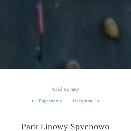
Wróć do listy
⟵ Poprzednia
Następna ⟶
Park Linowy Spychowo