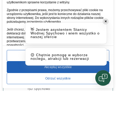
użytkownikom sprawne korzystanie z witryny.
Zgodnie z przepisami prawa, możemy przechowywać pliki cookie na
urządzeniu użytkownika, jeśli jest to konieczne do działania naszej
strony internetowej. Do wykorzystania innych rodzajów plików cookie
✕
potrzebujemy zezwolenia użytkownika.
👋 Jestem asystentem Stanicy
Jeśli chcesz, możesz w dowolnym momencie wycofać swoją zgodę w
Wodnej Spychowo i wiem wszystko o
deklaracji dotyczącej plików cookie dostępnej na naszej stronie
naszej ofercie
internetowej. Aby uzyskać więcej informacji na temat naszej firmy, oraz
przetwarzania danych osobowych,
zapoznaj się z naszą polityką
prywatności.
😊 Chętnie pomogę w wyborze
Ustawienia
noclegu, atrakcji lub rezerwacji
Akceptuj wszystkie
Wyrażam zgodę na przetwarzanie podanych
danych osobowych oraz na kontakt ze strony
Odrzuć wszystkie
Mazury Aktywnie Sp. z o.o., ul. Juranda 28, 12-
150 Spychowo
WYŚLIJ